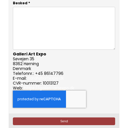
Besked
*
Galleri Art Expo
Søvejen 35
8362 Hørning
Denmark
Telefonnr.: +45 86147796
E-mail:
Sarah@artexpo.dk
CVR-nummer: 10013127
Web:
https://galleri-artexpo.dk
Send