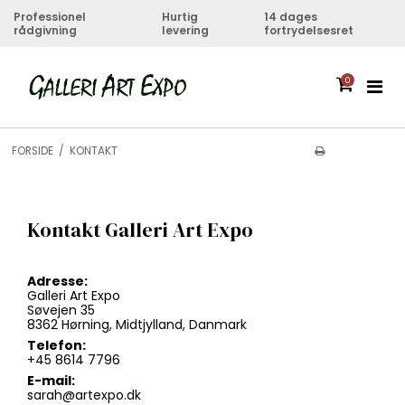
Professionel
Hurtig
14 dages
rådgivning
levering
fortrydelsesret
0
FORSIDE
/
KONTAKT
Kontakt Galleri Art Expo
Adresse:
Galleri Art Expo
Søvejen 35
8362 Hørning, Midtjylland, Danmark
Telefon:
+45 8614 7796
E-mail:
sarah@artexpo.dk