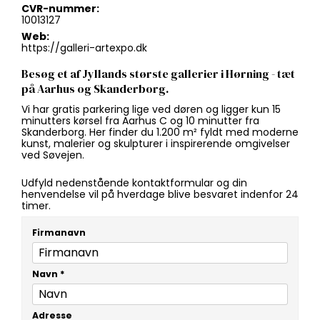
CVR-nummer:
10013127
Web:
https://galleri-artexpo.dk
Besøg et af Jyllands største gallerier i Hørning - tæt
på Aarhus og Skanderborg.
Vi har gratis parkering lige ved døren og ligger kun 15
minutters kørsel fra Aarhus C og 10 minutter fra
Skanderborg. Her finder du 1.200 m² fyldt med moderne
kunst, malerier og skulpturer i inspirerende omgivelser
ved Søvejen.
Udfyld nedenstående kontaktformular og din
henvendelse vil på hverdage blive besvaret indenfor 24
timer.
Firmanavn
Navn
*
Adresse