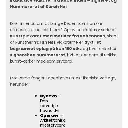
Eksklusive Plakater fra København – Signeret og
Nummereret af Sarah Høi
Drømmer du om at bringe Københavns unikke
atmosfære ind i dit hjem? Oplev en eksklusiv serie af
kunstplakater med motiver fra København
, skabt
af kunstner
Sarah Høi
. Plakaterne er trykt i et
begrænset oplag på kun 150 stk.
, og hver enkelt er
signeret og nummereret
, hvilket gør dem til unikke
kunstværker med samlerværdi.
Motiverne fanger Københavns mest ikoniske vartegn,
herunder:
Nyhavn
–
Den
farverige
havneidyl
Operaen
–
Arkitektonisk
mesterværk