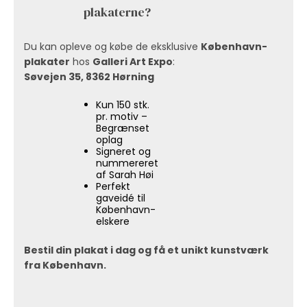
plakaterne?
Du kan opleve og købe de eksklusive
København-
plakater
hos
Galleri Art Expo
:
Søvejen 35, 8362 Hørning
Kun 150 stk.
pr. motiv –
Begrænset
oplag
Signeret og
nummereret
af Sarah Høi
Perfekt
gaveidé til
København-
elskere
Bestil din plakat i dag og få et unikt kunstværk
fra København.