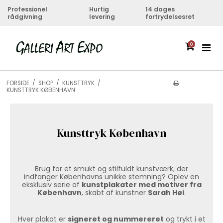
Professionel
Hurtig
14 dages
rådgivning
levering
fortrydelsesret
0
FORSIDE
/
SHOP
/
KUNSTTRYK
/
KUNSTTRYK KØBENHAVN
Kunsttryk København
Brug for et smukt og stilfuldt kunstværk, der
indfanger Københavns unikke stemning? Oplev en
eksklusiv serie af
kunstplakater med motiver fra
København
, skabt af kunstner
Sarah Høi
.
Hver plakat er
signeret og nummereret
og trykt i et