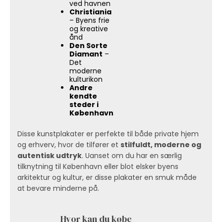
ved havnen
Christiania
– Byens frie
og kreative
ånd
Den Sorte
Diamant
–
Det
moderne
kulturikon
Andre
kendte
steder i
København
Disse kunstplakater er perfekte til både private hjem
og erhverv, hvor de tilfører et
stilfuldt, moderne og
autentisk udtryk
. Uanset om du har en særlig
tilknytning til København eller blot elsker byens
arkitektur og kultur, er disse plakater en smuk måde
at bevare minderne på.
Hvor kan du købe