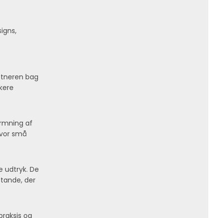
igns,
stneren bag
kere
ormning af
 hvor små
e udtryk. De
tande, der
praksis og