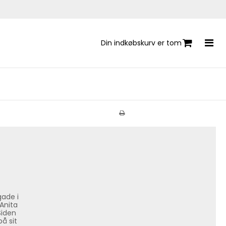
Din indkøbskurv er tom
gade i
Anita
Siden
å sit