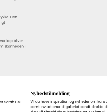
tykke. Den
igt
ver kop bliver
 om skønheden i
Nyhedstilmelding
Vil du have inspiration og nyheder om kunst
jer Sarah Høi
samt invitationer til galleriet sendt direkte til
dig? Så tilmeld dig nyhedsbrevet. Du kan til