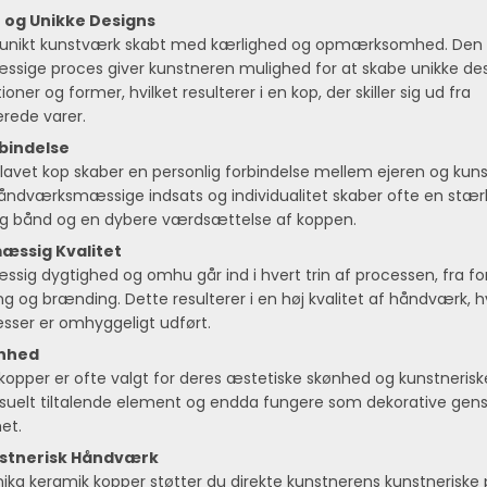
t og Unikke Designs
t unikt kunstværk skabt med kærlighed og opmærksomhed. Den
ige proces giver kunstneren mulighed for at skabe unikke des
ner og former, hvilket resulterer i en kop, der skiller sig ud fra
rede varer.
rbindelse
lavet kop skaber en personlig forbindelse mellem ejeren og kun
åndværksmæssige indsats og individualitet skaber ofte en stær
g bånd og en dybere værdsættelse af koppen.
ssig Kvalitet
ig dygtighed og omhu går ind i hvert trin af processen, fra f
ring og brænding. Dette resulterer i en høj kvalitet af håndværk,
nesser er omhyggeligt udført.
ønhed
kopper er ofte valgt for deres æstetiske skønhed og kunstnerisk
isuelt tiltalende element og endda fungere som dekorative gens
et.
unstnerisk Håndværk
ika keramik kopper støtter du direkte kunstnerens kunstneriske 