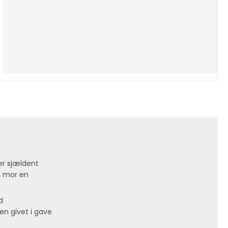
 er sjældent
n mor en
d
n givet i gave