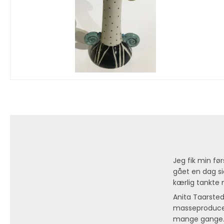
Jeg fik min fø
gået en dag si
kærlig tankte
Anita Taarste
masseproducer
mange gange