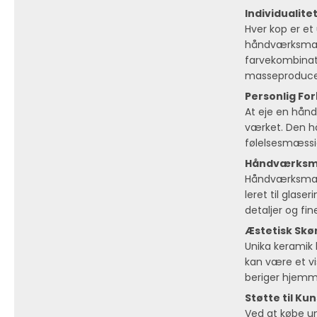
Individualite
Hver kop er e
håndværksmæss
farvekombinatio
masseproduce
Personlig Fo
At eje en hånd
værket. Den h
følelsesmæssi
Håndværksmæ
Håndværksmæss
leret til glase
detaljer og fi
Æstetisk Sk
Unika keramik 
kan være et v
beriger hjemm
Støtte til K
Ved at købe un