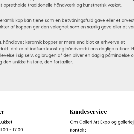
 opretholde traditionelle håndværk og kunstnerisk vækst.
eramik kop kan tjene som en betydningsfuld gave eller et arves
akter af koppen gør den velegnet som en særlig gave eller et var
, håndlavet keramik kopper er mere end blot at erhverve et
ukt; det er at indføre kunst og håndværk i ens daglige rutiner. H
oplevelse i sig selv, og brugen af den bliver en daglig påmindelse
den unikke historie, den fortæller.
er
Kundeservice
Lukket
Om Galleri Art Expo og gallerie
11.00 - 17.00
Kontakt