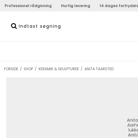
Professionel rådgivning
Hurtig levering
14 dages fortrydel
FORSIDE
/
SHOP
/
KERAMIK & SKULPTURER
/
ANITA TAARSTED
Anita
Aarh
lukk
Anit