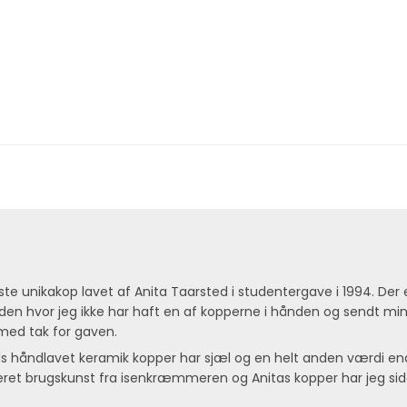
rste unikakop lavet af Anita Taarsted i studentergave i 1994. Der
den hvor jeg ikke har haft en af kopperne i hånden og sendt mi
 med tak for gaven.
ds håndlavet keramik kopper har sjæl og en helt anden værdi en
et brugskunst fra isenkræmmeren og Anitas kopper har jeg side
.