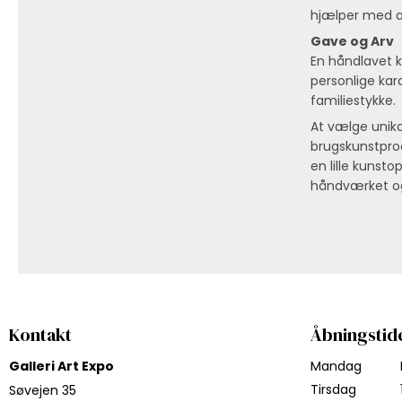
hjælper med at
Gave og Arv
En håndlavet k
personlige kar
familiestykke.
At vælge unika
brugskunstprod
en lille kunst
håndværket og 
Kontakt
Åbningstid
Galleri Art Expo
Mandag
Tirsdag
Søvejen 35