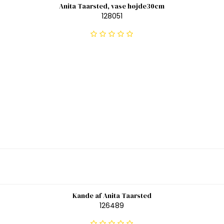
Anita Taarsted, vase højde30cm
128051
Kande af Anita Taarsted
126489