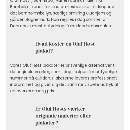
Oluf Høst (1884-1966) var en dansk maler fra
Bornholm, kendt for sine atmosfæriske skildringer af
det bornholmske lys, særligt omkring Gudhjem og
gården Bognemark. Han regnes i dag som en af
Danmarks mest betydningsfulde landskabsmalere.
Hvad koster en Oluf Høst
plakat?
Vores Oluf Høst plakater er prisvenlige alternativer til
de originale værker, som i dag sælges for betydelige
summer på auktion. Plakaterne leveres professionelt
indrammet og giver dig det samme visuelle udtryk til
en overkommelig pris.
Er Oluf Høsts værker
originale malerier eller
plakater?