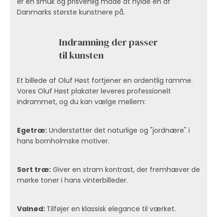
er en smuk og prisvenlig måde at hylde en af
Danmarks største kunstnere på.
Indramning der passer
til kunsten
Et billede af Oluf Høst fortjener en ordentlig ramme.
Vores Oluf Høst plakater leveres professionelt
indrammet, og du kan vælge mellem:
Egetræ:
Understøtter det naturlige og "jordnære" i
hans bornholmske motiver.
Sort træ:
Giver en stram kontrast, der fremhæver de
mørke toner i hans vinterbilleder.
Valnød:
Tilføjer en klassisk elegance til værket.