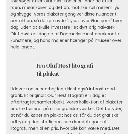
folk søger efter Oluf Høst malerier, leder de efter
roen, melankolien og det dramatiske spil mellem lys
og skygge. Vores plakater gengiver disse nuancer til
perfektion, så du kan nyde "Lyset over Gudhjem" hver
dag, uden at skulle investere i et dyrt originalværk.
Oluf Høst er i dag en af
Danmarks mest anerkendte
kunstnere
, og hans malerier hænger på museer over
hele landet.
Fra Oluf Høst litografi
til plakat
Udover malerier arbejdede Høst også intenst med
grafik. Et originalt Oluf Høst litografi er i dag et
eftertragtet samlerobjekt. Vores kollektion af plakater
er ofte baseret på disse grafiske værker. Det betyder,
at når du køber en plakat hos os, får du det grafiske
udtryk og den stoflighed, som kendetegner et
litografi, men til en pris, hvor alle kan være med. Det