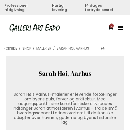
Professionel
Hurtig
14 dages
rådgivning
levering
fortrydelsesret
0
FORSIDE
/
SHOP
/
MALERIER
/
SARAH HØI, AARHUS
Sarah Høi, Aarhus
Sarah Høis Aarhus-malerier er levende fortællinger
om byens puls, farver og arkitektur. Med
udgangspunkt i sine karakteristiske cityscapes
indfanger Sarah atmosfæren i Aarhus – fra de små
hverdagsscener i Latinerkvarteret til de ikoniske
udsigter over havnen, gaderne og byens historiske
lag.