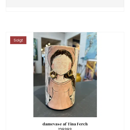
Solgt
damevase af Tina Ferch
129393