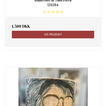
damevase af Tina Ferch
129384
1.500 DKK
VIS PRODUKT