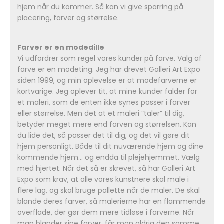
hjem når du kommer. Så kan vi give sparring på
placering, farver og størrelse.
Farver er en modedille
Vi udfordrer som regel vores kunder på farve. Valg af
farve er en modeting. Jeg har drevet Galleri Art Expo
siden 1999, og min oplevelse er at modefarverne er
kortvarige. Jeg oplever tit, at mine kunder falder for
et maleri, som de enten ikke synes passer i farver
eller størrelse. Men det at et maleri ”taler” til dig,
betyder meget mere end farven og størrelsen. Kan
du lide det, så passer det til dig, og det vil gøre dit
hjem personligt. Både til dit nuværende hjem og dine
kommende hjem… og endda til plejehjemmet. Vælg
med hjertet. Når det så er skrevet, så har Galleri Art
Expo som krav, at alle vores kunstnere skal male i
flere lag, og skal bruge pallette når de maler. De skal
blande deres farver, så malerierne har en flammende
overflade, der gør dem mere tidløse i farverne. Når
man blander sine farver, får man aldrig den samme