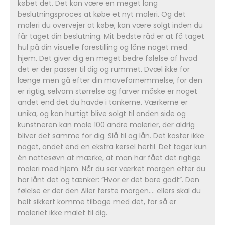
købet det. Det kan være en meget lang
beslutningsproces at købe et nyt maleri. Og det
maleri du overvejer at købe, kan være solgt inden du
får taget din beslutning. Mit bedste råd er at få taget
hul på din visuelle forestilling og låne noget med
hjem. Det giver dig en meget bedre følelse af hvad
det er der passer til dig og rummet. Dvæl ikke for
længe men gå efter din mavefornemmelse, for den
er rigtig, selvom størrelse og farver måske er noget
andet end det du havde i tankerne. Værkerne er
unika, og kan hurtigt blive solgt til anden side og
kunstneren kan male 100 andre malerier, der aldrig
bliver det samme for dig. Slå til og lån. Det koster ikke
noget, andet end en ekstra kørsel hertil. Det tager kun
én nattesøvn at mærke, at man har fået det rigtige
maleri med hjem. Når du ser værket morgen efter du
har lånt det og tænker: ”Hvor er det bare godt”. Den
følelse er der den Aller første morgen…. ellers skal du
helt sikkert komme tilbage med det, for så er
maleriet ikke malet til dig.