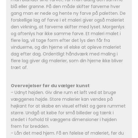
blå eller grønne. På den måde skifter farverne hver
gang man er nede og hente ny farve på paletten. De
forskellige lag af farve i et maleri giver også maleriet
den virkning, at farverne skifter med lyset. Morgenlys
og aftenlys har ikke samme farve. Et maleri malet i
flere lag, vil tage form efter det lys den får fra
vinduerne, og din hjerne vil elske at opleve maleriet
dag efter dag. Ordentligt håndværk med maling i
flere lag giver dig malerier, som din hjerne ikke bliver
træt af.
Overvejelser før du vælger kunst
- Udnyt højden. Giv dine rum et løft ved at bruge
væggenes højde. Store malerier kan vendes på
højkant for at skabe en visuel effekt og gøre rummet
større. Undgå at købe for små billeder og tænk i
stedet i forhold til væggens dimensioner i højden
frem for bredden.
- Lån det med hjem. Få en følelse af maleriet, før du