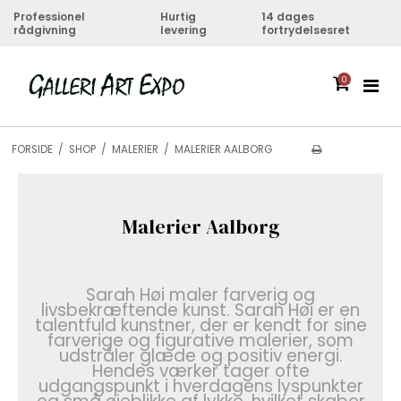
Professionel
Hurtig
14 dages
rådgivning
levering
fortrydelsesret
0
FORSIDE
/
SHOP
/
MALERIER
/
MALERIER AALBORG
Malerier Aalborg
Sarah Høi maler farverig og
livsbekræftende kunst. Sarah Høi er en
talentfuld kunstner, der er kendt for sine
farverige og figurative malerier, som
udstråler glæde og positiv energi.
Hendes værker tager ofte
udgangspunkt i hverdagens lyspunkter