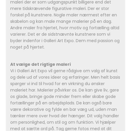
maleri der er som udgangspunkt billigere end det
mere tidskrævende figurative maleri. Der er stor
forskel på kunstnere. Nogle maler nærmest efter en
skabelon og kan male mange malerier på en dag.
Andre maler fra hjertet, hvor motiv og fortælling altid
varierer. Det er de sidstnævnte kunstnere som vi
byder indenfor i Galleri Art Expo. Dem med passion og
noget på hjertet.
At vælge det rigtige maleri
Vi i Galleri Art Expo vil gerne rådgive om valg af kunst
og dele ud af vores ideer og erfaringer. Men helt basis
spørger vi ind til hvad for en virkning du ønsker
maleriet har. Malerier påvirker os. De kan give liv, gøre
os glade, bringe gode minder frem eller skabe gode
fortællinger på en arbejdsplads. De kan også bare
være dekorative og fylde en bar væg ud, uden man
tænker mere over hvad der hænger. Dit valg handler
om personlighed, om stil og om funktion. Vi hjælper
med at sætte ord på. Tag gerne fotos med at dit