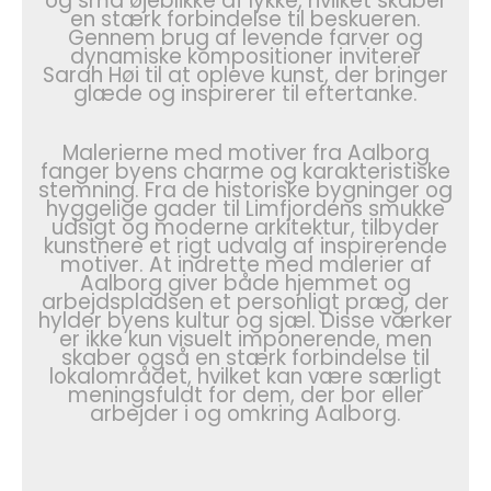
og små øjeblikke af lykke, hvilket skaber
en stærk forbindelse til beskueren.
Gennem brug af levende farver og
dynamiske kompositioner inviterer
Sarah Høi til at opleve kunst, der bringer
glæde og inspirerer til eftertanke.
Malerierne med motiver fra Aalborg
fanger byens charme og karakteristiske
stemning. Fra de historiske bygninger og
hyggelige gader til Limfjordens smukke
udsigt og moderne arkitektur, tilbyder
kunstnere et rigt udvalg af inspirerende
motiver. At indrette med malerier af
Aalborg giver både hjemmet og
arbejdspladsen et personligt præg, der
hylder byens kultur og sjæl. Disse værker
er ikke kun visuelt imponerende, men
skaber også en stærk forbindelse til
lokalområdet, hvilket kan være særligt
meningsfuldt for dem, der bor eller
arbejder i og omkring Aalborg.