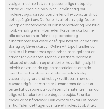
vælger med hjertet, som passer til lige netop dig,
bærer du med dig hele livet. Forhåbentlig har
maleriet også så stor værdi eller affektionsværdi, at
det også går i arv. Derfor er kvaliteten vigtig. Det er
vigtigt at materialerne er kunstnerartikler og ikke billig
hobby-maling eller -lærreder. Farverne skal kunne
tåle sollys uden at falme, og lærreder og
blindrammer skal være af så god kvalitet, at det ikke
slår sig og bliver skævt. I Galleri Art Expo handler du
direkte til kunstnernes egne priser, men galleriet er
garant for kvaliteten. Mange kunstnere har mest
fokus på skabelsen og skal derfor have lidt hjælp til
teknisk at vælge de rigtige materialer at arbejde
med. Her er kunstner-kvaliteterne selvfølgelig
væsentlig dyrere end hobby-kvaliteten, men den
største udgift i et maleri er kunstnerens tid. Det er
ærgerligt at spare på kvaliteten af materialer, når du
alligevel betaler for flere dages arbejde. Et unika
maleri er et håndværk. Den dyreste faktor i et maleri
er tid. Tiden det tager at male et maleri. Et abstrakt