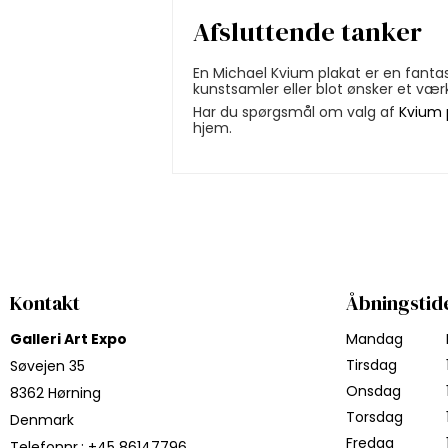
Afsluttende tanker
En Michael Kvium plakat er en fanta
kunstsamler eller blot ønsker et vær
Har du spørgsmål om valg af
Kvium 
hjem.
Kontakt
Åbningstid
Galleri Art Expo
Mandag
Tirsdag
Søvejen 35
Onsdag
8362 Hørning
Torsdag
Denmark
Fredag
Telefonnr.
:
+45 86147796