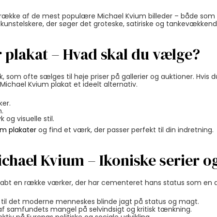
en række af de mest populære Michael Kvium billeder – både som 
kunstelskere, der søger det groteske, satiriske og tankevækkende
r plakat – Hvad skal du vælge?
, som ofte sælges til høje priser på gallerier og auktioner. Hvis d
n Michael Kvium plakat et ideelt alternativ.
ker.
.
og visuelle stil.
um plakater
og find et værk, der passer perfekt til din indretning.
ichael Kvium – Ikoniske serier 
abt en række værker, der har cementeret hans status som en
 til det moderne menneskes blinde jagt på status og magt.
g af samfundets mangel på selvindsigt og kritisk tænkning.