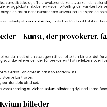
ke, surrealistiske og ofte provokerende kunstværker, der stiller
er og plakater skaber en visuel fortælling, der vækker følelser
bringe en del af hans kunstneriske univers ind i dit hjem og op
lusivt udvalg af
Kvium plakater
, så du kan få et unikt stykke da
eder – Kunst, der provokerer, f
r, bliver du mødt af en særegen stil, der ofte kombinerer det f
satiriske referencer, der får beskueren til at reflektere over live
 skildret i en grotesk, næsten teatralsk stil.
 stærke kontraster.
g samfundets blindhed.
Se vores
samling af Michael Kvium billeder
og dyk ned i hans fas
Kvium billeder