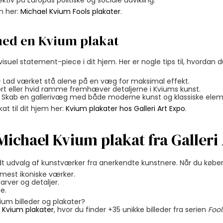
ktiv på Europas politiske og sociale udvikling.
n her:
Michael Kvium Fools plakater
.
med en Kvium plakat
suel statement-piece i dit hjem. Her er nogle tips til, hvordan d
– Lad værket stå alene på en væg for maksimal effekt.
rt eller hvid ramme fremhæver detaljerne i Kviums kunst.
Skab en gallerivæg med både moderne kunst og klassiske elem
at til dit hjem her:
Kvium plakater hos Galleri Art Expo
.
Michael Kvium plakat fra Galleri
edt udvalg af kunstværker fra anerkendte kunstnere. Når du køber
 mest ikoniske værker.
arver og detaljer.
e.
ium billeder og plakater?
 Kvium plakater
, hvor du finder +35 unikke billeder fra serien
Fool