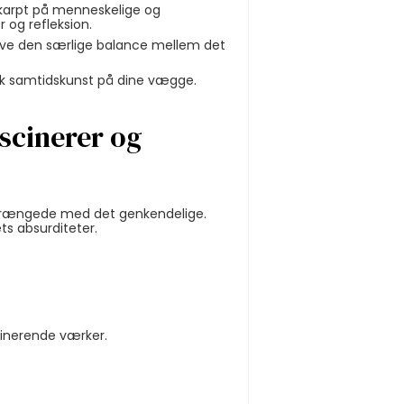
 skarpt på menneskelige og
 og refleksion.
leve den særlige balance mellem det
nsk samtidskunst på dine vægge.
ascinerer og
orvrængede med det genkendelige.
ts absurditeter.
cinerende værker.