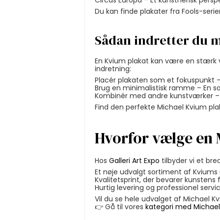
Circus Europa – Et kunstnerisk perspe
Du kan finde plakater fra Fools-serie
Sådan indretter du 
En Kvium plakat kan være en stærk vi
indretning:
Placér plakaten som et fokuspunkt 
Brug en minimalistisk ramme – En so
Kombinér med andre kunstværker – 
Find den perfekte Michael Kvium plak
Hvorfor vælge en 
Hos
Galleri Art Expo
tilbyder vi et br
Et nøje udvalgt sortiment af Kviums
Kvalitetsprint, der bevarer kunstens f
Hurtig levering og professionel servic
Vil du se hele udvalget af Michael Kv
👉 Gå til vores
kategori med Michael