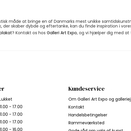
stisk måde at bringe en af Danmarks mest unikke samtidskunstne
k, der skaber dybde og eftertanke, kan du finde inspiration i vor
plakat
? Kontakt os hos
Galleri Art Expo
, og vi hjælper dig med at 
er
Kundeservice
Lukket
Om Galleri Art Expo og gallerie
11.00 - 17.00
Kontakt
11.00 - 17.00
Handelsbetingelser
11.00 - 17.00
Rammeværksted
11.00 - 16.00
Gode råd om valg af kunst