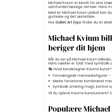
Michael Kvium er kendt for sine stær
samfundsmæssige temaer. Hans maleri
Med en Michael Kvium plakat kan du 
groteske og det æstetiske.
Hos
Galleri Art Expo
finder du et eksk
Michael Kvium bill
beriger dit hjem
Når du ser på Michael Kvium billede
Hans værker er fyldt med symbolik og 
🎭 Hvad kendetegner Kviums kunst?
Forvrængede menneskefigurer – ofte
Mørke farvetoner kombineret med
Symbolik omkring magt, kontrol o
Vil du opleve Kviums kunstunivers? 
Populære Michael 