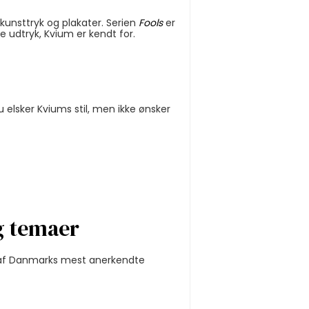
kunsttryk og plakater. Serien
Fools
er
 udtryk, Kvium er kendt for.
u elsker Kviums stil, men ikke ønsker
og temaer
 af Danmarks mest anerkendte