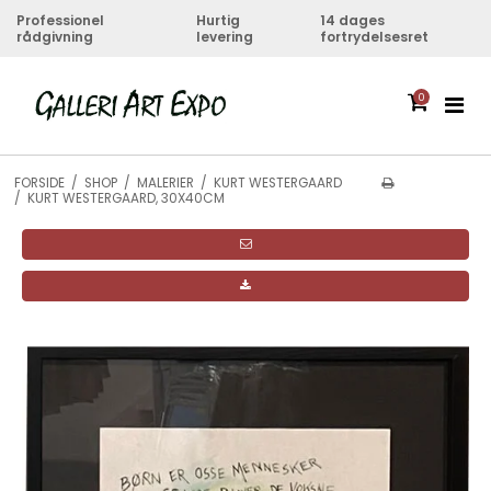
Professionel
Hurtig
14 dages
rådgivning
levering
fortrydelsesret
0
FORSIDE
/
SHOP
/
MALERIER
/
KURT WESTERGAARD
/
KURT WESTERGAARD, 30X40CM