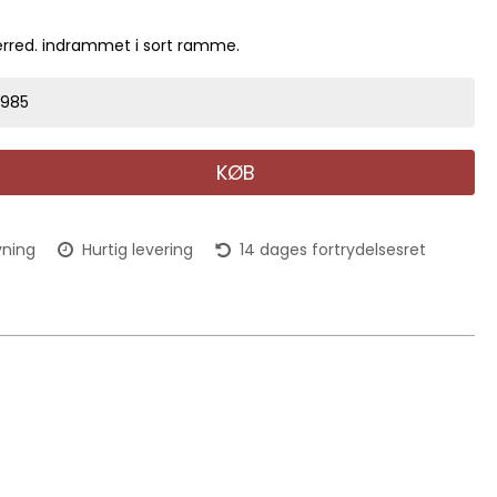
ærred. indrammet i sort ramme.
7985
KØB
vning
Hurtig levering
14 dages fortrydelsesret