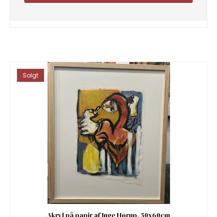
Solgt
Akryl på papir af Inge Hørup, 50x60cm