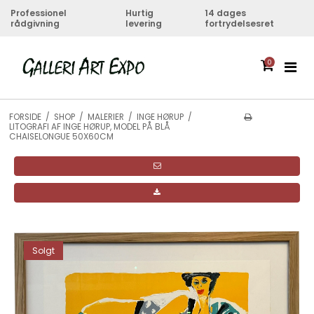
Professionel
Hurtig
14 dages
rådgivning
levering
fortrydelsesret
0
FORSIDE
/
SHOP
/
MALERIER
/
INGE HØRUP
/
LITOGRAFI AF INGE HØRUP, MODEL PÅ BLÅ
CHAISELONGUE 50X60CM
Solgt