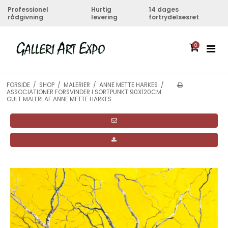
Professionel
Hurtig
14 dages
rådgivning
levering
fortrydelsesret
0
FORSIDE
/
SHOP
/
MALERIER
/
ANNE METTE HARKES
/
ASSOCIATIONER FORSVINDER I SORTPUNKT 90X120CM
GULT MALERI AF ANNE METTE HARKES