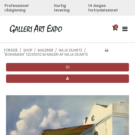
Professionel
Hurtig
14 dages
rådgivning
levering
fortrydelsesret
0
FORSIDE
/
SHOP
/
MALERIER
/
NAJA DUARTE
/
"BOHAMIAN" 120X100CM MALERI AF NAJA DUARTE