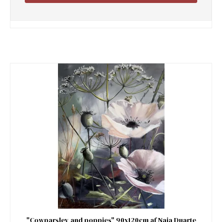
"Cowparsley and poppies" 90x120cm af Naja Duarte