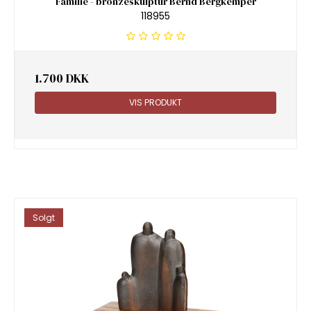
Familie - bronzeskulptur Bernd Bergkemper
118955
1.700 DKK
VIS PRODUKT
Solgt