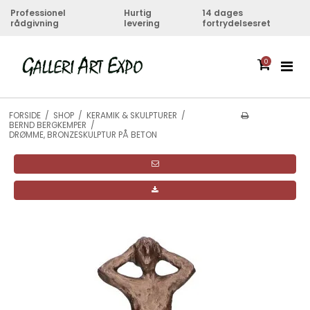
Professionel
Hurtig
14 dages
rådgivning
levering
fortrydelsesret
0
FORSIDE
/
SHOP
/
KERAMIK & SKULPTURER
/
BERND BERGKEMPER
/
DRØMME, BRONZESKULPTUR PÅ BETON