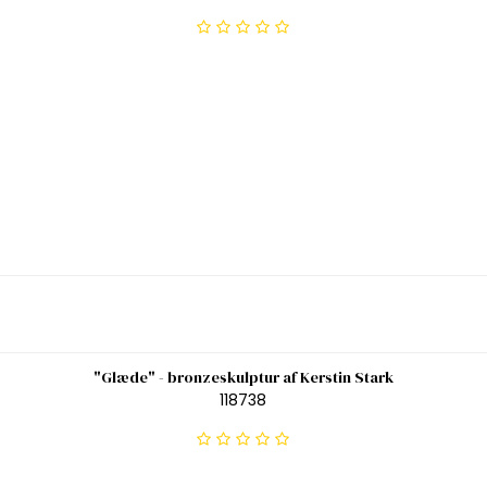
"Glæde" - bronzeskulptur af Kerstin Stark
118738