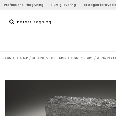
Professionel rådgivning
Hurtig levering
14 dages fortrydel
FORSIDE
/
SHOP
/
KERAMIK & SKULPTURER
/
KERSTIN STARK
/
AT NÅ IND T