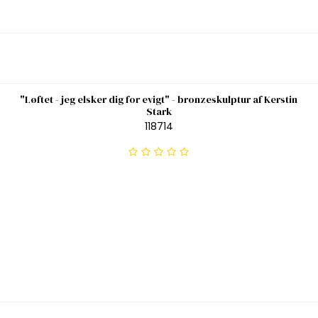
"Løftet - jeg elsker dig for evigt" - bronzeskulptur af Kerstin
Stark
118714