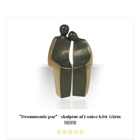
"Drømmende par" - skulptur af Louise Kött-Gärtn
118918