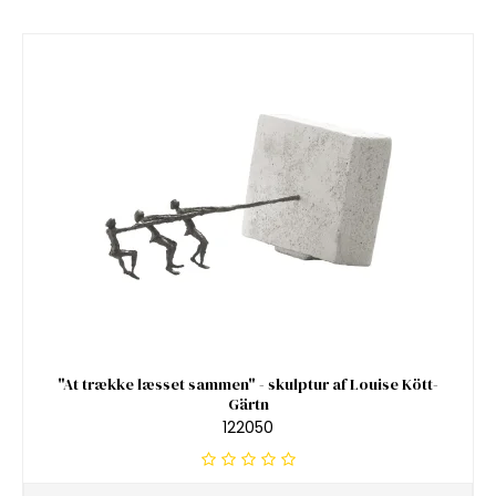
"At trække læsset sammen" - skulptur af Louise Kött-
Gärtn
122050