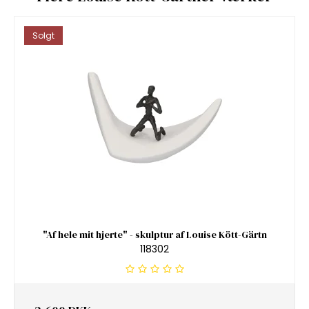
Solgt
"Af hele mit hjerte" - skulptur af Louise Kött-Gärtn
118302