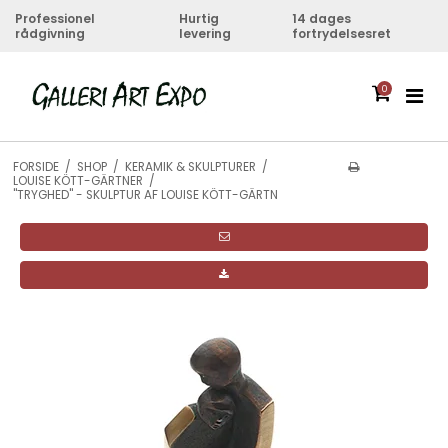
Professionel
Hurtig
14 dages
rådgivning
levering
fortrydelsesret
0
FORSIDE
/
SHOP
/
KERAMIK & SKULPTURER
/
LOUISE KÖTT-GÄRTNER
/
"TRYGHED" - SKULPTUR AF LOUISE KÖTT-GÄRTN