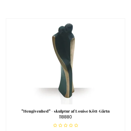
"Hengivenhed" - skulptur af Louise Kött-Gärtn
118880