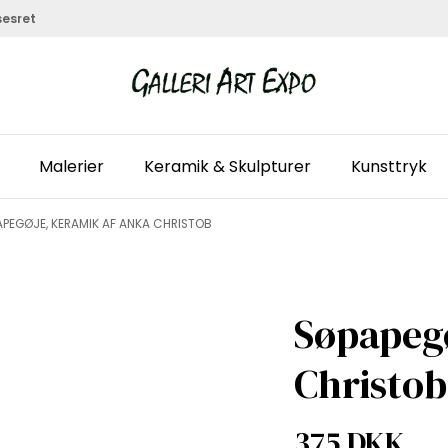
sesret
Malerier
Keramik & Skulpturer
Kunsttryk
APEGØJE, KERAMIK AF ANKA CHRISTOB
Søpapeg
Christob
375 DKK