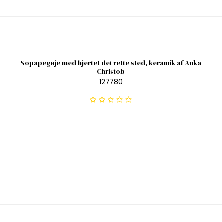
Søpapegøje med hjertet det rette sted, keramik af Anka
Christob
127780