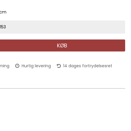
5cm
153
KØB
vning
Hurtig levering
14 dages fortrydelsesret