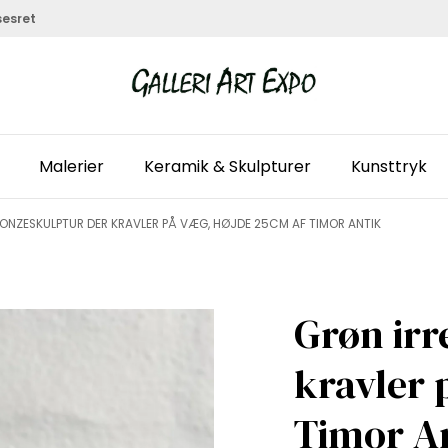
sesret
Malerier
Keramik & Skulpturer
Kunsttryk
RONZESKULPTUR DER KRAVLER PÅ VÆG, HØJDE 25CM AF TIMOR ANTIK
Grøn irr
kravler 
Timor A