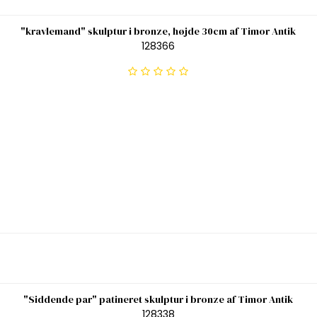
"kravlemand" skulptur i bronze, højde 30cm af Timor Antik
128366
"Siddende par" patineret skulptur i bronze af Timor Antik
128338