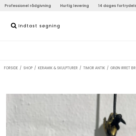
Professionel rådgivning
Hurtig levering
14 dages fortrydel
FORSIDE
/
SHOP
/
KERAMIK & SKULPTURER
/
TIMOR ANTIK
/
GRØN IRRET B