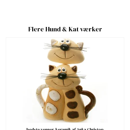
Flere Hund & Kat værker
bedste venner, keramik af Anka Christop