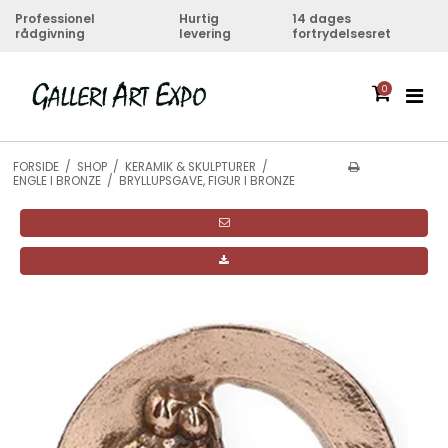
Professionel
Hurtig
14 dages
rådgivning
levering
fortrydelsesret
0
FORSIDE
/
SHOP
/
KERAMIK & SKULPTURER
/
ENGLE I BRONZE
/
BRYLLUPSGAVE, FIGUR I BRONZE