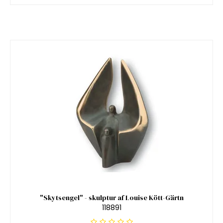
"Skytsengel" - skulptur af Louise Kött-Gärtn
118891