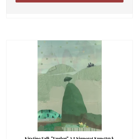
Kirstine Falk "Fuglen" A4 Signeret Kunsttryk