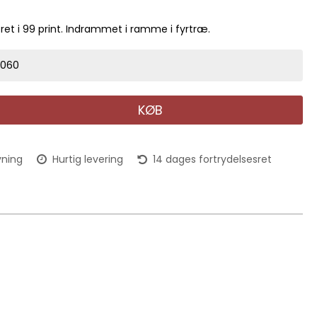
t i 99 print. Indrammet i ramme i fyrtræ.
8060
KØB
vning
Hurtig levering
14 dages fortrydelsesret