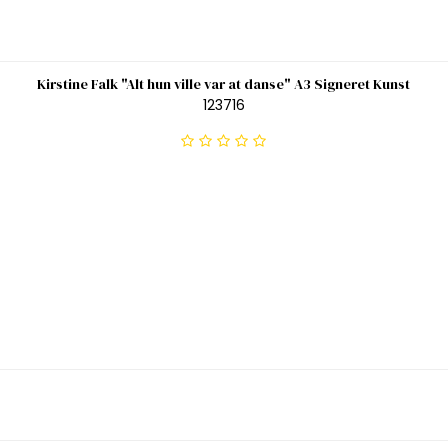
Kirstine Falk "Alt hun ville var at danse" A3 Signeret Kunst
123716