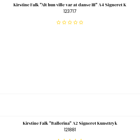
Kirstine Falk "Alt hun ville var at danse III" A4 Signeret K
123717
Kirstine Falk "Ballerina" A2 Signeret Kunsttryk
121881