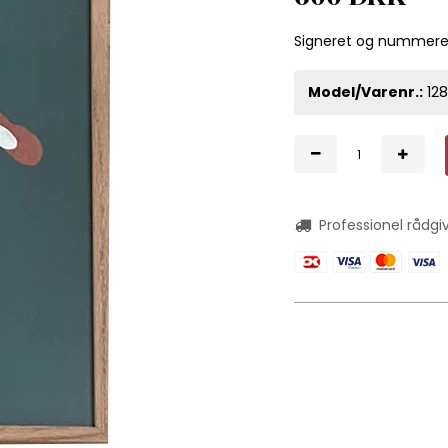
Signeret og nummerere
Model/Varenr.:
12
Professionel rådgi