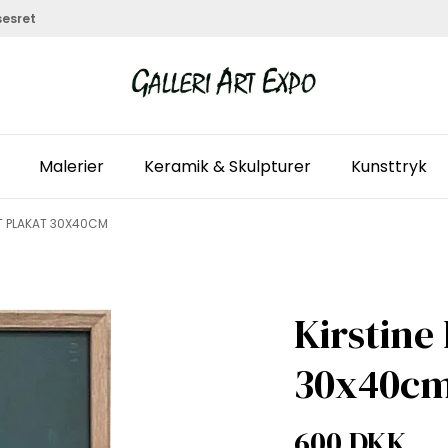
sesret
Malerier
Keramik & Skulpturer
Kunsttryk
ET PLAKAT 30X40CM
Kirstine
30x40c
600 DKK