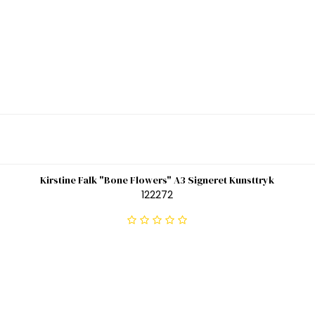
Kirstine Falk "Bone Flowers" A3 Signeret Kunsttryk
122272