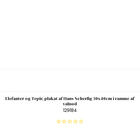
Elefanter og Tepir, plakat af Hans Scherfig 30x40cm i ramme af
valnød
129184