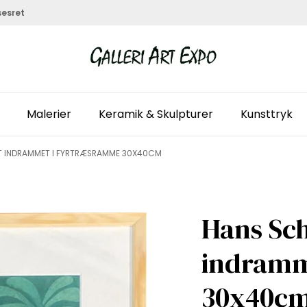
sesret
Malerier
Keramik & Skulpturer
Kunsttryk
AT INDRAMMET I FYRTRÆSRAMME 30X40CM
Hans Sch
indramm
30x40c