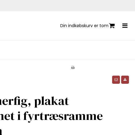
Din indkøbskurv er tom
erfig, plakat
et i fyrtræsramme
m