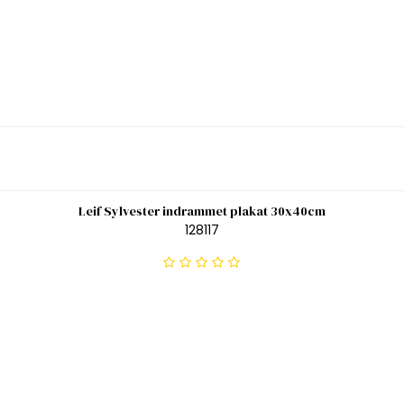
Leif Sylvester indrammet plakat 30x40cm
128117