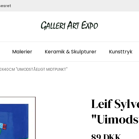
sesret
Malerier
Keramik & Skulpturer
Kunsttryk
 30X40CM "UIMODSTÅELIGT MIDTPUNKT"
Leif Syl
"Uimods
89 DKK