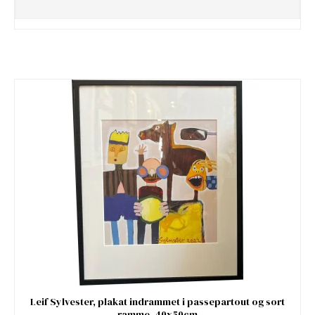
Leif Sylvester, plakat indrammet i passepartout og sort
ramme, 40x50cm