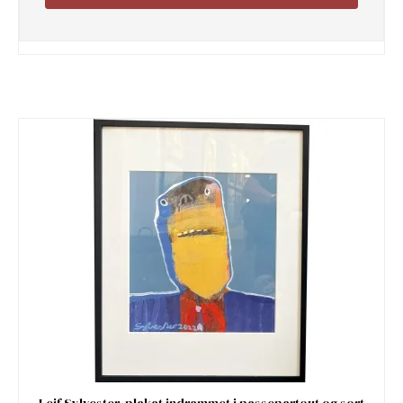
Leif Sylvester, plakat indrammet i passepartout og sort