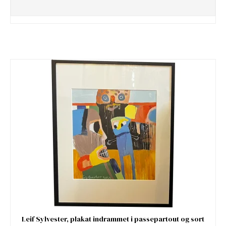
Leif Sylvester, plakat indrammet i passepartout og sort