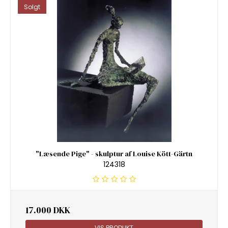
Solgt
"Læsende Pige" - skulptur af Louise Kött-Gärtn
124318
17.000 DKK
VIS PRODUKT