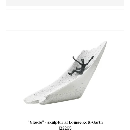
"Glæde" - skulptur af Louise Kött-Gärtn
123265