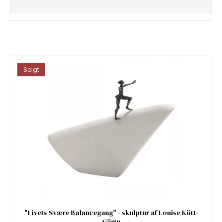
Solgt
"Livets Svære Balancegang" - skulptur af Louise Kött-
Gärtn