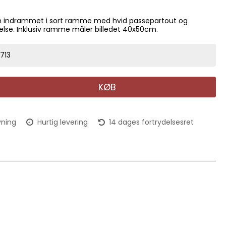
um indrammet i sort ramme med hvid passepartout og
else. Inklusiv ramme måler billedet 40x50cm.
713
KØB
vning
Hurtig levering
14 dages fortrydelsesret