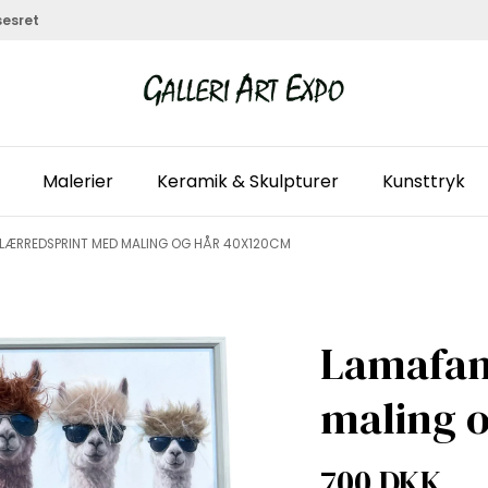
sesret
Malerier
Keramik & Skulpturer
Kunsttryk
, LÆRREDSPRINT MED MALING OG HÅR 40X120CM
Lamafam
maling 
700 DKK