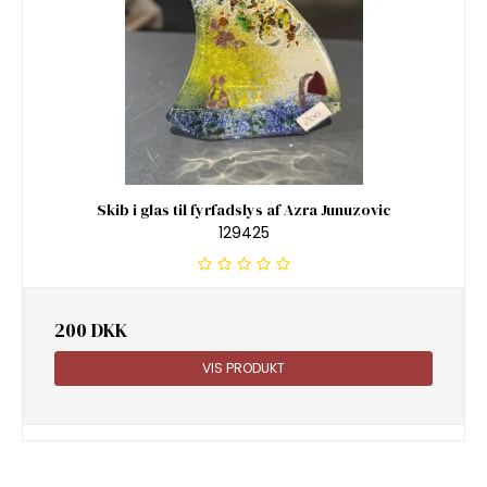
Skib i glas til fyrfadslys af Azra Junuzovic
129425
200 DKK
VIS PRODUKT