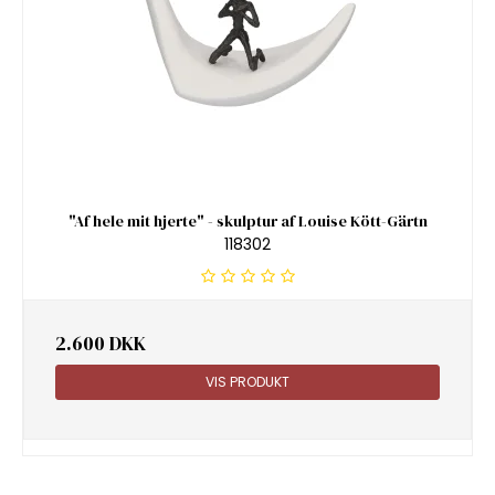
"Af hele mit hjerte" - skulptur af Louise Kött-Gärtn
118302
2.600 DKK
VIS PRODUKT