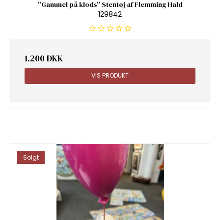
"Gammel på klods" Stentøj af Flemming Hald
129842
1.200 DKK
VIS PRODUKT
Solgt