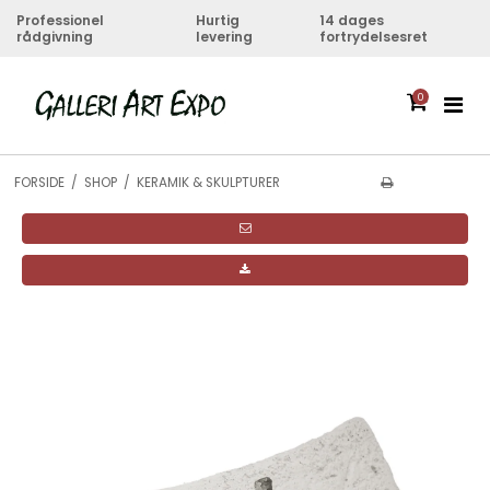
Professionel
Hurtig
14 dages
rådgivning
levering
fortrydelsesret
0
FORSIDE
/
SHOP
/
KERAMIK & SKULPTURER