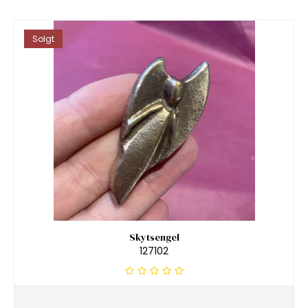
Solgt
Skytsengel
127102