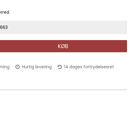
ærred
9663
KØB
vning
Hurtig levering
14 dages fortrydelsesret