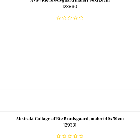
A784 Rie Brødsgaard maleri 90x120cm
123860
Abstrakt Collage af Rie Brødsgaard, maleri 40x50cm
129331