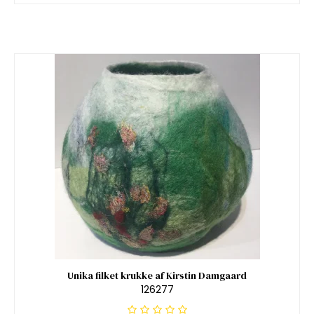
Unika filket krukke af Kirstin Damgaard
126277