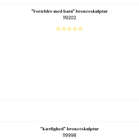
"Forældre med barn" bronzeskulptur
119202
"Kærlighed" bronzeskulptur
119998