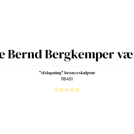
re Bernd Bergkemper væ
"Afslapning" bronzeskulptur
118451