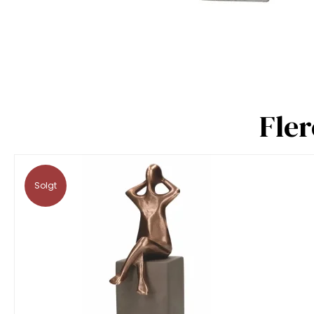
Fle
Solgt