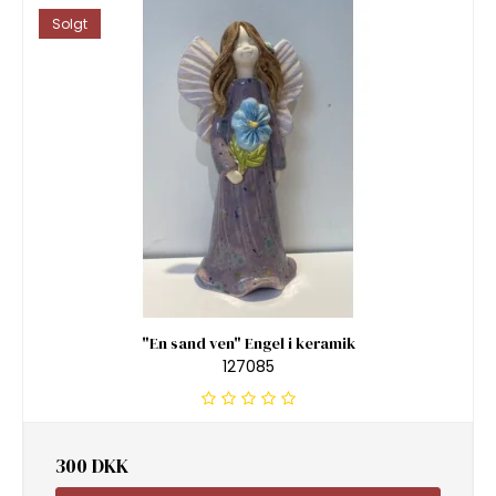
Solgt
"En sand ven" Engel i keramik
127085
300 DKK