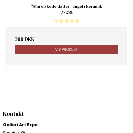
"Min elskede datter" Engel i keramik
127080
300 DKK
VIS PRODUKT
Kontakt
Galleri Art Expo
Søvejen 35