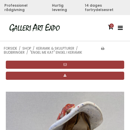
Professionel
Hurtig
14 dages
rådgivning
levering
fortrydelsesret
0
FORSIDE
/
SHOP
/
KERAMIK & SKULPTURER
/
BUDBRINGER
/
"ENGEL ME KAT" ENGEL I KERAMIK