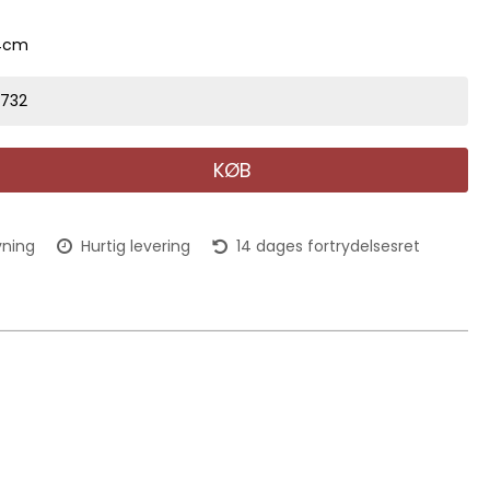
14cm
9732
KØB
vning
Hurtig levering
14 dages fortrydelsesret