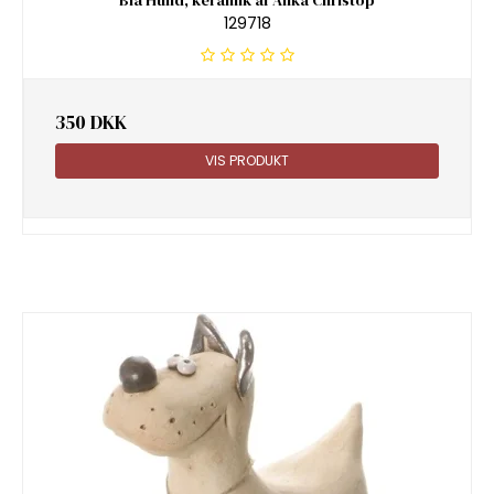
Blå Hund, keramik af Anka Christop
129718
350 DKK
VIS PRODUKT