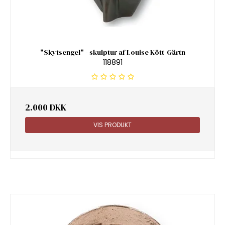
"Skytsengel" - skulptur af Louise Kött-Gärtn
118891
2.000 DKK
VIS PRODUKT