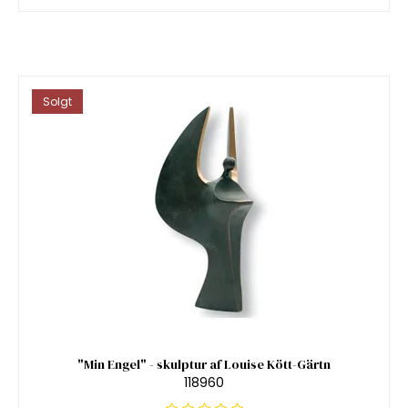
Solgt
"Min Engel" - skulptur af Louise Kött-Gärtn
118960