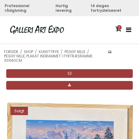
Professionel
Hurtig
14 dages
rådgivning
levering
fortrydelsesret
0
FORSIDE
/
SHOP
/
KUNSTTRYK
/
PEGGY NILLE
/
PEGGY NILLE, PLAKAT INDRAMMET I FYRTRÆSRAMME
30X40CM
Solgt