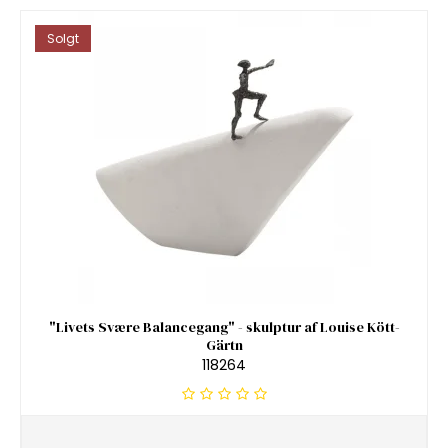
Solgt
"Livets Svære Balancegang" - skulptur af Louise Kött-
Gärtn
118264