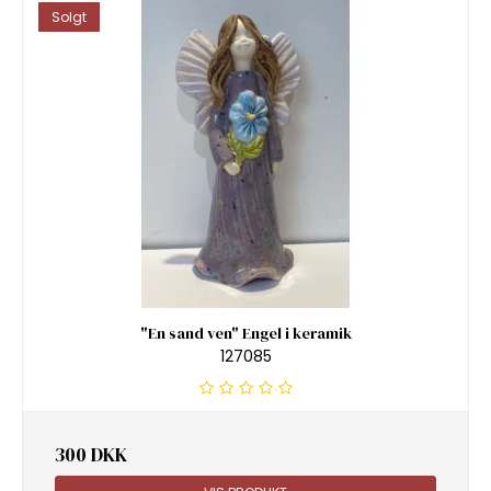
Solgt
"En sand ven" Engel i keramik
127085
300 DKK