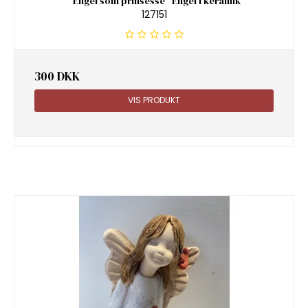
"Engel som prinsesse" Engel i keramik
127151
300 DKK
VIS PRODUKT