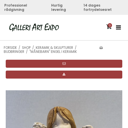
Professionel
Hurtig
14 dages
rådgivning
levering
fortrydelsesret
0
FORSIDE
/
SHOP
/
KERAMIK & SKULPTURER
/
BUDBRINGER
/
"MÅNEBARN" ENGEL I KERAMIK